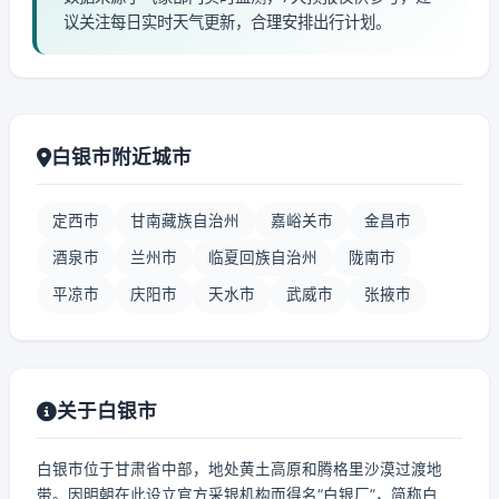
议关注每日实时天气更新，合理安排出行计划。
白银市附近城市
定西市
甘南藏族自治州
嘉峪关市
金昌市
酒泉市
兰州市
临夏回族自治州
陇南市
平凉市
庆阳市
天水市
武威市
张掖市
关于白银市
白银市位于甘肃省中部，地处黄土高原和腾格里沙漠过渡地
带。因明朝在此设立官方采银机构而得名“白银厂”，简称白