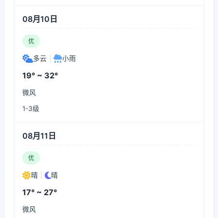
08月10日
优
多云
|
小雨
19° ~ 32°
微风
1-3级
08月11日
优
晴
|
晴
17° ~ 27°
微风