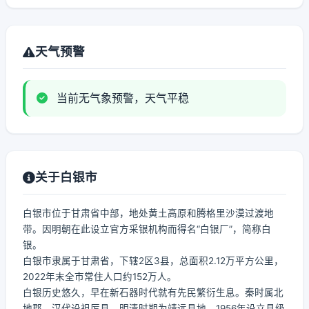
天气预警
当前无气象预警，天气平稳
关于白银市
白银市位于甘肃省中部，地处黄土高原和腾格里沙漠过渡地
带。因明朝在此设立官方采银机构而得名“白银厂”，简称白
银。
白银市隶属于甘肃省，下辖2区3县，总面积2.12万平方公里，
2022年末全市常住人口约152万人。
白银历史悠久，早在新石器时代就有先民繁衍生息。秦时属北
地郡，汉代设祖厉县，明清时期为靖远县地，1956年设立县级