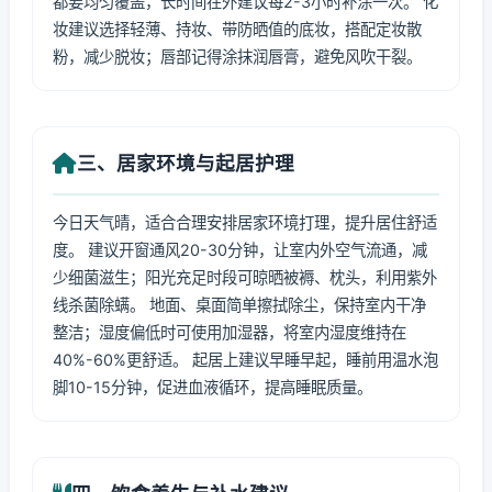
都要均匀覆盖，长时间在外建议每2-3小时补涂一次。 化
妆建议选择轻薄、持妆、带防晒值的底妆，搭配定妆散
粉，减少脱妆；唇部记得涂抹润唇膏，避免风吹干裂。
三、居家环境与起居护理
今日天气晴，适合合理安排居家环境打理，提升居住舒适
度。 建议开窗通风20-30分钟，让室内外空气流通，减
少细菌滋生；阳光充足时段可晾晒被褥、枕头，利用紫外
线杀菌除螨。 地面、桌面简单擦拭除尘，保持室内干净
整洁；湿度偏低时可使用加湿器，将室内湿度维持在
40%-60%更舒适。 起居上建议早睡早起，睡前用温水泡
脚10-15分钟，促进血液循环，提高睡眠质量。