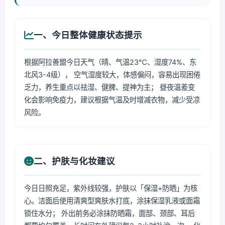
一、今日整体健康状态提示
根据阿拉善盟今日天气（晴、气温23℃、湿度74%、东
北风3-4级）， 空气湿度较大，体感偏闷，容易出现困倦
乏力，养生重点以祛湿、健脾、提神为主； 昼夜温差变
化会影响免疫力，建议根据气温及时增减衣物，减少受凉
风险。
二、护肤与化妆建议
今日日照充足，紫外线较强，护肤以「保湿+防晒」为核
心。洁面后使用清爽型爽肤水打底，涂抹保湿乳液或面霜
锁住水分； 外出前务必涂抹防晒霜，面部、颈部、耳后