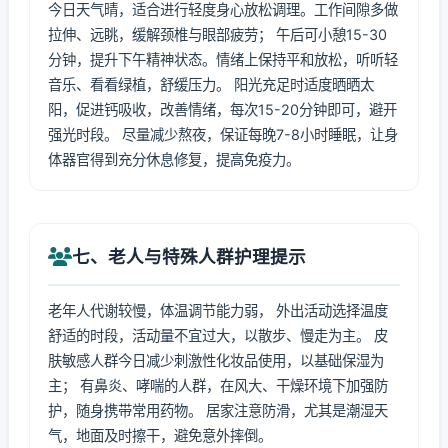
今日天气晴，适合进行轻度身心放松调理。工作间隙多做
拉伸、远眺，缓解颈椎与眼部疲劳； 午后可小憩15-30
分钟，提升下午精神状态。情绪上保持平和放松，听听轻
音乐、看看绿植，舒缓压力。 阳光充足时适度晒晒太
阳，促进钙吸收，改善情绪，每次15-20分钟即可，避开
强光时段。 尽量减少熬夜，保证每晚7-8小时睡眠，让身
体器官得到充分休息修复，提高免疫力。
七、老人与特殊人群护理提示
老年人代谢较慢，体温调节能力弱， 外出活动选择温度
舒适的时段，活动量不宜过大，以散步、慢走为主。 皮
肤敏感人群今日减少刺激性化妆品使用，以基础保湿为
主； 有鼻炎、哮喘的人群，在风大、干燥环境下加强防
护，随身携带常用药物。 居家注意防滑，尤其是潮湿天
气，地面及时擦干，避免意外摔倒。