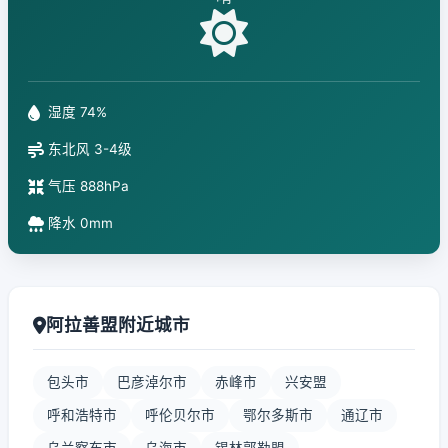
湿度 74%
东北风 3-4级
气压 888hPa
降水 0mm
阿拉善盟附近城市
包头市
巴彦淖尔市
赤峰市
兴安盟
呼和浩特市
呼伦贝尔市
鄂尔多斯市
通辽市