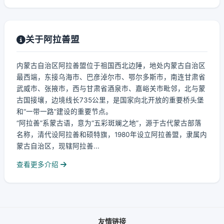
关于阿拉善盟
内蒙古自治区阿拉善盟位于祖国西北边陲，地处内蒙古自治区
最西端，东接乌海市、巴彦淖尔市、鄂尔多斯市，南连甘肃省
武威市、张掖市，西与甘肃省酒泉市、嘉峪关市毗邻，北与蒙
古国接壤，边境线长735公里，是国家向北开放的重要桥头堡
和“一带一路”建设的重要节点。
“阿拉善”系蒙古语，意为“五彩斑斓之地”，源于古代蒙古部落
名称，清代设阿拉善和硕特旗，1980年设立阿拉善盟，隶属内
蒙古自治区，现辖阿拉善...
查看更多介绍
友情链接