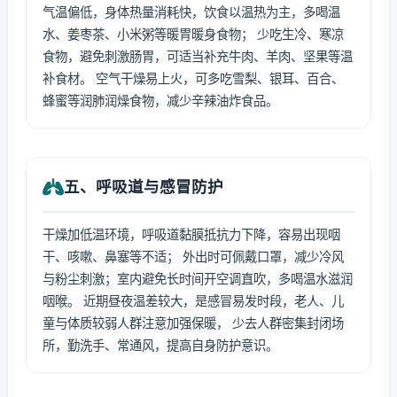
气温偏低，身体热量消耗快，饮食以温热为主，多喝温
水、姜枣茶、小米粥等暖胃暖身食物； 少吃生冷、寒凉
食物，避免刺激肠胃，可适当补充牛肉、羊肉、坚果等温
补食材。 空气干燥易上火，可多吃雪梨、银耳、百合、
蜂蜜等润肺润燥食物，减少辛辣油炸食品。
五、呼吸道与感冒防护
干燥加低温环境，呼吸道黏膜抵抗力下降，容易出现咽
干、咳嗽、鼻塞等不适； 外出时可佩戴口罩，减少冷风
与粉尘刺激；室内避免长时间开空调直吹，多喝温水滋润
咽喉。 近期昼夜温差较大，是感冒易发时段，老人、儿
童与体质较弱人群注意加强保暖， 少去人群密集封闭场
所，勤洗手、常通风，提高自身防护意识。