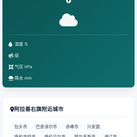
°
湿度 %
级
气压 hPa
降水 mm
阿拉善右旗附近城市
包头市
巴彦淖尔市
赤峰市
兴安盟
呼和浩特市
呼伦贝尔市
鄂尔多斯市
通辽市