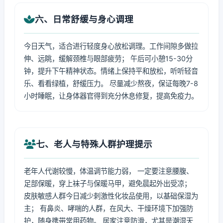
六、日常舒缓与身心调理
今日天气，适合进行轻度身心放松调理。工作间隙多做拉
伸、远眺，缓解颈椎与眼部疲劳； 午后可小憩15-30分
钟，提升下午精神状态。情绪上保持平和放松，听听轻音
乐、看看绿植，舒缓压力。 尽量减少熬夜，保证每晚7-8
小时睡眠，让身体器官得到充分休息修复，提高免疫力。
七、老人与特殊人群护理提示
老年人代谢较慢，体温调节能力弱， 一定要注意腰腹、
足部保暖，穿上袜子与保暖马甲，避免晨起外出受凉；
皮肤敏感人群今日减少刺激性化妆品使用，以基础保湿为
主； 有鼻炎、哮喘的人群，在风大、干燥环境下加强防
护，随身携带常用药物。 居家注意防滑，尤其是潮湿天