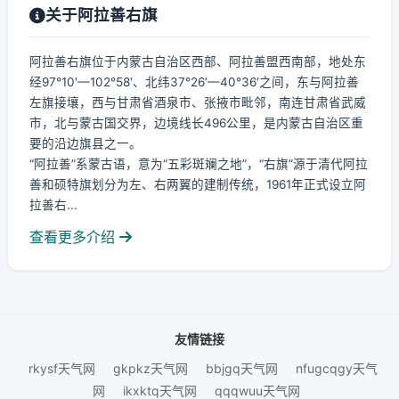
关于阿拉善右旗
阿拉善右旗位于内蒙古自治区西部、阿拉善盟西南部，地处东
经97°10′—102°58′、北纬37°26′—40°36′之间，东与阿拉善
左旗接壤，西与甘肃省酒泉市、张掖市毗邻，南连甘肃省武威
市，北与蒙古国交界，边境线长496公里，是内蒙古自治区重
要的沿边旗县之一。
“阿拉善”系蒙古语，意为“五彩斑斓之地”，“右旗”源于清代阿拉
善和硕特旗划分为左、右两翼的建制传统，1961年正式设立阿
拉善右...
查看更多介绍
友情链接
rkysf天气网
gkpkz天气网
bbjgq天气网
nfugcqgy天气
网
ikxktq天气网
qqqwuu天气网