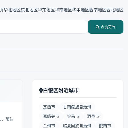
页
华北地区
东北地区
华东地区
华南地区
华中地区
西南地区
西北地区
查询天气
白银区附近城市
定西市
甘南藏族自治州
嘉峪关市
金昌市
酒泉市
末，常住
兰州市
临夏回族自治州
陇南市