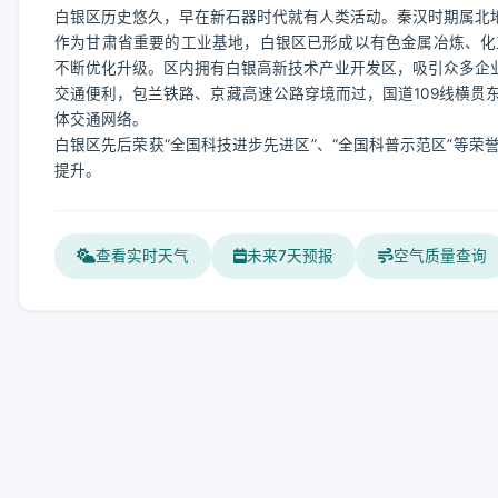
白银区历史悠久，早在新石器时代就有人类活动。秦汉时期属北地郡
作为甘肃省重要的工业基地，白银区已形成以有色金属冶炼、化
不断优化升级。区内拥有白银高新技术产业开发区，吸引众多企
交通便利，包兰铁路、京藏高速公路穿境而过，国道109线横贯
体交通网络。
白银区先后荣获“全国科技进步先进区”、“全国科普示范区”等
提升。
查看实时天气
未来7天预报
空气质量查询