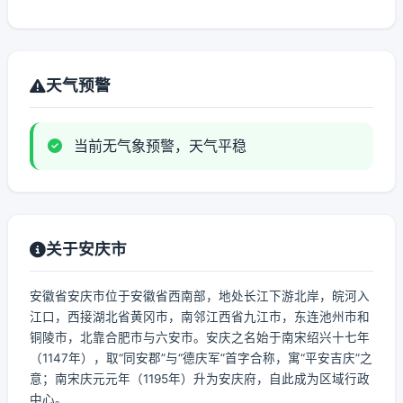
天气预警
当前无气象预警，天气平稳
关于安庆市
安徽省安庆市位于安徽省西南部，地处长江下游北岸，皖河入
江口，西接湖北省黄冈市，南邻江西省九江市，东连池州市和
铜陵市，北靠合肥市与六安市。安庆之名始于南宋绍兴十七年
（1147年），取“同安郡”与“德庆军”首字合称，寓“平安吉庆”之
意；南宋庆元元年（1195年）升为安庆府，自此成为区域行政
中心。