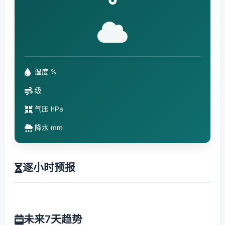
°
湿度 %
级
气压 hPa
降水 mm
逐小时预报
未来7天趋势