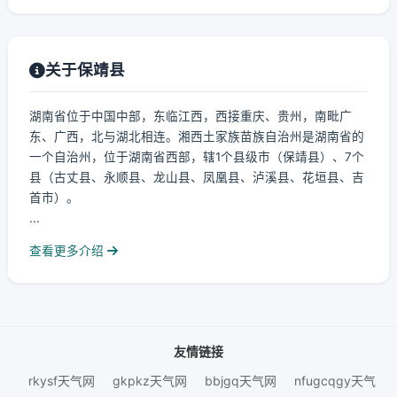
关于保靖县
湖南省位于中国中部，东临江西，西接重庆、贵州，南毗广
东、广西，北与湖北相连。湘西土家族苗族自治州是湖南省的
一个自治州，位于湖南省西部，辖1个县级市（保靖县）、7个
县（古丈县、永顺县、龙山县、凤凰县、泸溪县、花垣县、吉
首市）。
...
查看更多介绍
友情链接
rkysf天气网
gkpkz天气网
bbjgq天气网
nfugcqgy天气