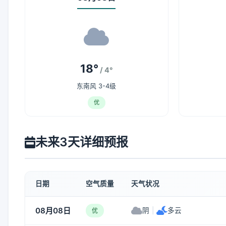
18°
/ 4°
东南风 3-4级
优
未来3天详细预报
日期
空气质量
天气状况
08月08日
阴
|
多云
优