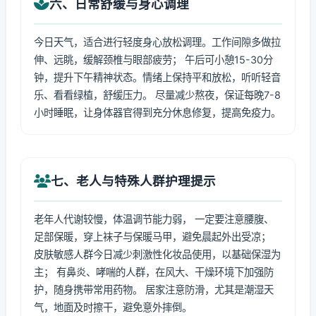
六、日常舒缓与身心调理
今日天气，适合进行轻度身心放松调理。工作间隙多做拉
伸、远眺，缓解颈椎与眼部疲劳； 午后可小憩15-30分
钟，提升下午精神状态。情绪上保持平和放松，听听轻音
乐、看看绿植，舒缓压力。 尽量减少熬夜，保证每晚7-8
小时睡眠，让身体器官得到充分休息修复，提高免疫力。
七、老人与特殊人群护理提示
老年人代谢较慢，体温调节能力弱， 一定要注意腰腹、
足部保暖，穿上袜子与保暖马甲，避免晨起外出受凉；
皮肤敏感人群今日减少刺激性化妆品使用，以基础保湿为
主； 有鼻炎、哮喘的人群，在风大、干燥环境下加强防
护，随身携带常用药物。 居家注意防滑，尤其是潮湿天
气，地面及时擦干，避免意外摔倒。