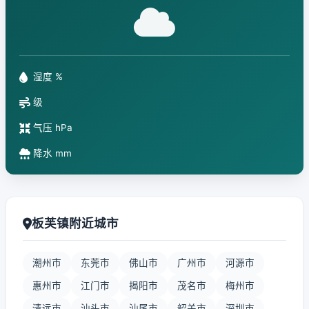
湿度 %
级
气压 hPa
降水 mm
板芙镇附近城市
潮州市
东莞市
佛山市
广州市
河源市
惠州市
江门市
揭阳市
茂名市
梅州市
清远市
汕头市
汕尾市
韶关市
深圳市