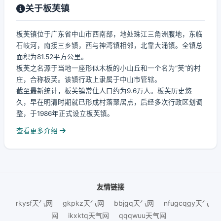
关于板芙镇
板芙镇位于广东省中山市西南部，地处珠江三角洲腹地，东临
石岐河，南接三乡镇，西与神湾镇相邻，北靠大涌镇。全镇总
面积为81.52平方公里。
板芙之名源于当地一座形似木板的小山丘和一个名为“芙”的村
庄，合称板芙。该镇行政上隶属于中山市管辖。
截至最新统计，板芙镇常住人口约为9.6万人。板芙历史悠
久，早在明清时期就已形成村落聚居点，后经多次行政区划调
整，于1986年正式设立板芙镇。
查看更多介绍
友情链接
rkysf天气网
gkpkz天气网
bbjgq天气网
nfugcqgy天气
网
ikxktq天气网
qqqwuu天气网