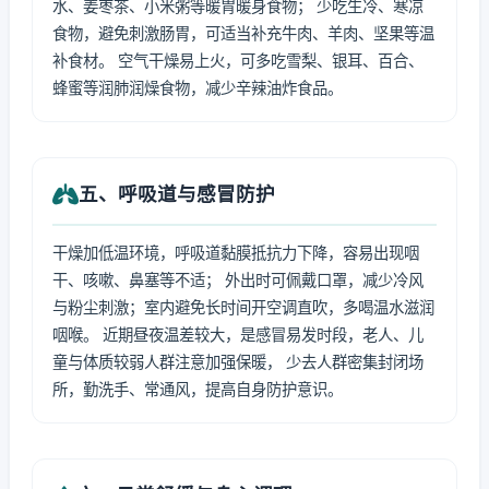
水、姜枣茶、小米粥等暖胃暖身食物； 少吃生冷、寒凉
食物，避免刺激肠胃，可适当补充牛肉、羊肉、坚果等温
补食材。 空气干燥易上火，可多吃雪梨、银耳、百合、
蜂蜜等润肺润燥食物，减少辛辣油炸食品。
五、呼吸道与感冒防护
干燥加低温环境，呼吸道黏膜抵抗力下降，容易出现咽
干、咳嗽、鼻塞等不适； 外出时可佩戴口罩，减少冷风
与粉尘刺激；室内避免长时间开空调直吹，多喝温水滋润
咽喉。 近期昼夜温差较大，是感冒易发时段，老人、儿
童与体质较弱人群注意加强保暖， 少去人群密集封闭场
所，勤洗手、常通风，提高自身防护意识。