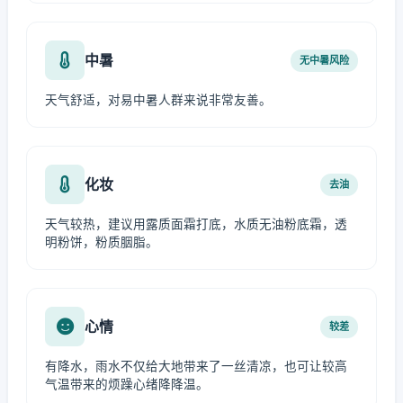
中暑
无中暑风险
天气舒适，对易中暑人群来说非常友善。
化妆
去油
天气较热，建议用露质面霜打底，水质无油粉底霜，透
明粉饼，粉质胭脂。
心情
较差
有降水，雨水不仅给大地带来了一丝清凉，也可让较高
气温带来的烦躁心绪降降温。