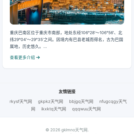
重庆巴南区位于重庆市南部，地处东经106°28′～106°56′、北
纬29°04′～29°35′之间。因境内有巴县老城而得名，古为巴国
属地，历史悠久。...
查看更多介绍
友情链接
rkysf天气网
gkpkz天气网
bbjgq天气网
nfugcqgy天气
网
ikxktq天气网
qqqwuu天气网
© 2026 gklmno天气网.