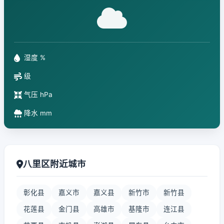
湿度 %
级
气压 hPa
降水 mm
八里区附近城市
彰化县
嘉义市
嘉义县
新竹市
新竹县
花莲县
金门县
高雄市
基隆市
连江县