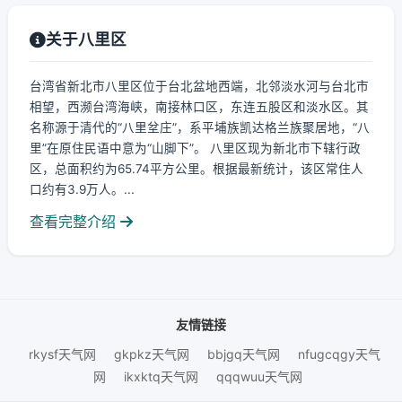
关于八里区
台湾省新北市八里区位于台北盆地西端，北邻淡水河与台北市
相望，西濒台湾海峡，南接林口区，东连五股区和淡水区。其
名称源于清代的“八里坌庄”，系平埔族凯达格兰族聚居地，“八
里”在原住民语中意为“山脚下”。 八里区现为新北市下辖行政
区，总面积约为65.74平方公里。根据最新统计，该区常住人
口约有3.9万人。...
查看完整介绍
友情链接
rkysf天气网
gkpkz天气网
bbjgq天气网
nfugcqgy天气
网
ikxktq天气网
qqqwuu天气网