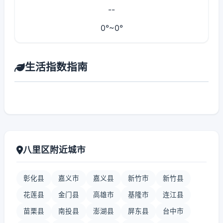
--
0°~0°
生活指数指南
八里区附近城市
彰化县
嘉义市
嘉义县
新竹市
新竹县
花莲县
金门县
高雄市
基隆市
连江县
苗栗县
南投县
澎湖县
屏东县
台中市