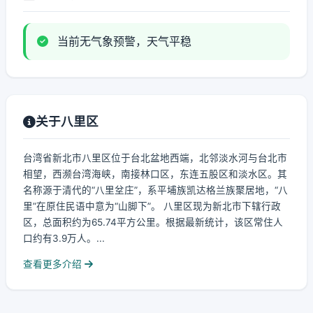
当前无气象预警，天气平稳
关于八里区
台湾省新北市八里区位于台北盆地西端，北邻淡水河与台北市
相望，西濒台湾海峡，南接林口区，东连五股区和淡水区。其
名称源于清代的“八里坌庄”，系平埔族凯达格兰族聚居地，“八
里”在原住民语中意为“山脚下”。 八里区现为新北市下辖行政
区，总面积约为65.74平方公里。根据最新统计，该区常住人
口约有3.9万人。...
查看更多介绍