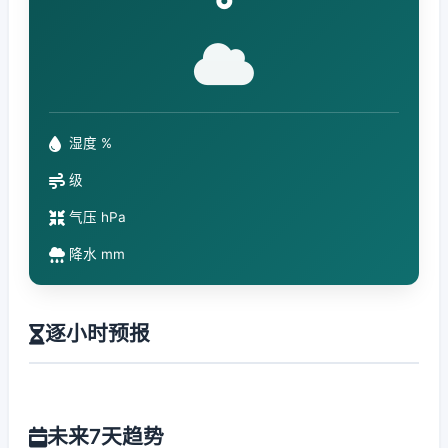
°
湿度 %
级
气压 hPa
降水 mm
逐小时预报
未来7天趋势