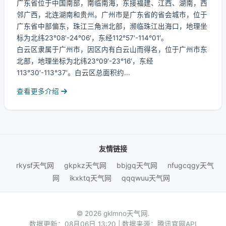
广东省位于中国南部，南临南海，东接福建、江西、湖南，西
邻广西，北连湖南和贵州。广州市是广东省的省会城市，位于
广东省中部偏东，珠江三角洲北部，濒临珠江出海口，地理坐
标为北纬23°08′-24°06′，东经112°57′-114°01′。
白云区隶属于广州市，因区内有白云山而得名，位于广州市东
北部，地理坐标为北纬23°09′-23°16′，东经
113°30′-113°37′。白云区总面积约...
查看更多介绍
友情链接
rkysf天气网
gkpkz天气网
bbjgq天气网
nfugcqgy天气
网
ikxktq天气网
qqqwuu天气网
© 2026 gklmno天气网.
数据更新：08月06日 13:20 | 数据来源：腾讯官网API