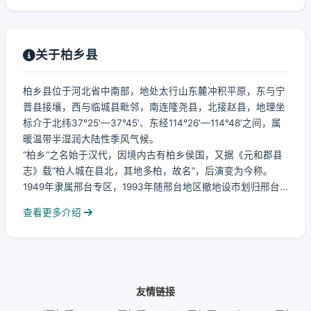
关于柏乡县
柏乡县位于河北省中南部，地处太行山东麓冲积平原，东与宁
晋县接壤，西与临城县毗邻，南连隆尧县，北接赵县，地理坐
标介于北纬37°25′—37°45′、东经114°26′—114°48′之间，属
暖温带半湿润大陆性季风气候。
“柏乡”之名始于汉代，因境内古有柏乡侯国，又据《元和郡县
志》载“柏人城在县北，其地多柏，故名”，后演变为今称。
1949年隶属邢台专区，1993年随邢台地区撤地设市划归邢台...
查看更多介绍
友情链接