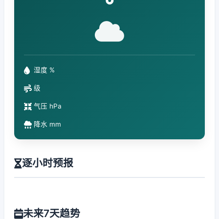
°
湿度 %
级
气压 hPa
降水 mm
逐小时预报
未来7天趋势