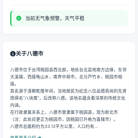
当前无气象预警，天气平稳
关于八德市
八德市位于台湾桃园县西北部，地处台北盆地南方边缘，东邻
大溪镇，西接龟山乡，南界中坜市，北与芦竹乡、桃园市相
接。
其名源于清朝乾隆年间，当地居民为纪念八位品德高尚的先贤
而得名“八块厝”，后改称八德。该地名蕴含着深厚的传统文化
内涵。
在行政隶属关系上，八德市曾隶属于桃园县，现为新北市
（注：此处应更正为桃园市，因桃园已升格为直辖市）。
八德市总面积约为33.12平方公里，人口约有...
查看更多介绍