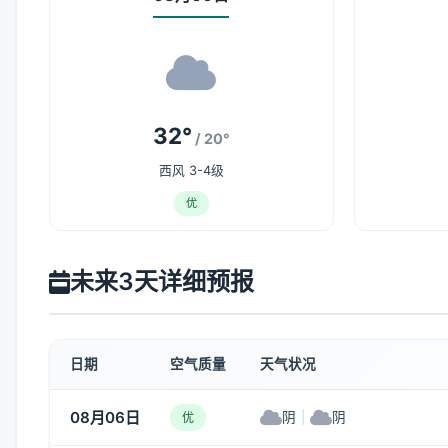
32°
/ 20°
西风 3-4级
优
未来3天详细预报
日期
空气质量
天气状况
08月06日
阴
|
阴
优