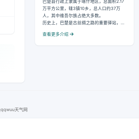
巴楚县行政上隶属于喀什地区，总面积2.17
万平方公里，辖3镇10乡，总人口约37万
人，其中维吾尔族占绝大多数。
历史上，巴楚是古丝绸之路的重要驿站，...
查看更多介绍
qqqwuu天气网