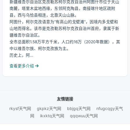
新疆维吾尔自治区克孜勒苏柯尔克孜自治州阿图什市位于天山
南麓，塔里木盆地西缘，东邻阿克陶县，南接喀什地区疏附
县，西与乌恰县相连，北靠天山山脉。
阿图什，柯尔克孜语意为“有高山的戈壁滩”，因境内多戈壁和
山地而得名。该市是克孜勒苏柯尔克孜自治州首府，隶属于新
疆维吾尔自治区。
全市总面积1.58万平方千米，人口约16万（2020年数据），其
中以维吾尔族、柯尔克孜族为主。
历史上，阿...
查看更多介绍
友情链接
rkysf天气网
gkpkz天气网
bbjgq天气网
nfugcqgy天气
网
ikxktq天气网
qqqwuu天气网