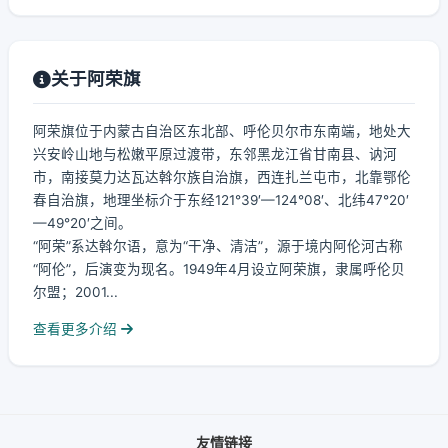
关于阿荣旗
阿荣旗位于内蒙古自治区东北部、呼伦贝尔市东南端，地处大
兴安岭山地与松嫩平原过渡带，东邻黑龙江省甘南县、讷河
市，南接莫力达瓦达斡尔族自治旗，西连扎兰屯市，北靠鄂伦
春自治旗，地理坐标介于东经121°39′—124°08′、北纬47°20′
—49°20′之间。
“阿荣”系达斡尔语，意为“干净、清洁”，源于境内阿伦河古称
“阿伦”，后演变为现名。1949年4月设立阿荣旗，隶属呼伦贝
尔盟；2001...
查看更多介绍
友情链接