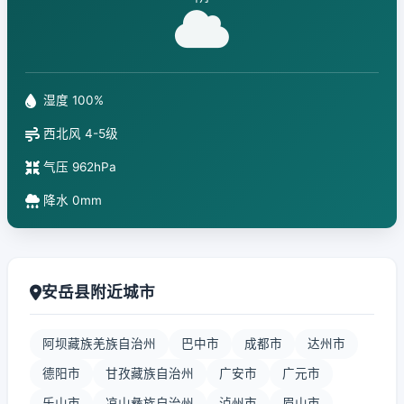
湿度 100%
西北风 4-5级
气压 962hPa
降水 0mm
安岳县附近城市
阿坝藏族羌族自治州
巴中市
成都市
达州市
德阳市
甘孜藏族自治州
广安市
广元市
乐山市
凉山彝族自治州
泸州市
眉山市