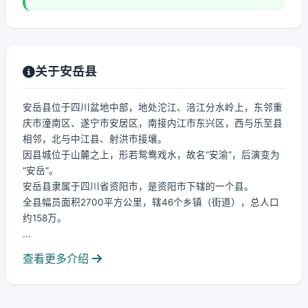
关于安岳县
安岳县位于四川盆地中部，地处沱江、涪江分水岭上，东邻重
庆市潼南区、遂宁市安居区，南接内江市东兴区，西与乐至县
相邻，北与中江县、射洪市接壤。
因县城位于山麓之上，形若鸳鸯戏水，故名“安渝”，后演变为
“安岳”。
安岳县隶属于四川省资阳市，是资阳市下辖的一个县。
全县幅员面积2700平方公里，辖46个乡镇（街道），总人口
约158万。
...
查看更多介绍