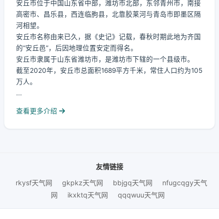
安丘市位于中国山东省中部，潍坊市北部，东邻青州市，南接
高密市、昌乐县，西连临朐县，北靠胶莱河与青岛市即墨区隔
河相望。
安丘市名称由来已久，据《史记》记载，春秋时期此地为齐国
的“安丘邑”，后因地理位置安定而得名。
安丘市隶属于山东省潍坊市，是潍坊市下辖的一个县级市。
截至2020年，安丘市总面积1689平方千米，常住人口约为105
万人。
...
查看更多介绍
友情链接
rkysf天气网
gkpkz天气网
bbjgq天气网
nfugcqgy天气
网
ikxktq天气网
qqqwuu天气网