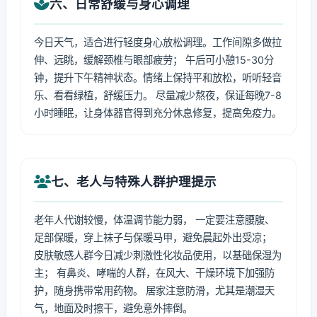
六、日常舒缓与身心调理
今日天气，适合进行轻度身心放松调理。工作间隙多做拉
伸、远眺，缓解颈椎与眼部疲劳； 午后可小憩15-30分
钟，提升下午精神状态。情绪上保持平和放松，听听轻音
乐、看看绿植，舒缓压力。 尽量减少熬夜，保证每晚7-8
小时睡眠，让身体器官得到充分休息修复，提高免疫力。
七、老人与特殊人群护理提示
老年人代谢较慢，体温调节能力弱， 一定要注意腰腹、
足部保暖，穿上袜子与保暖马甲，避免晨起外出受凉；
皮肤敏感人群今日减少刺激性化妆品使用，以基础保湿为
主； 有鼻炎、哮喘的人群，在风大、干燥环境下加强防
护，随身携带常用药物。 居家注意防滑，尤其是潮湿天
气，地面及时擦干，避免意外摔倒。