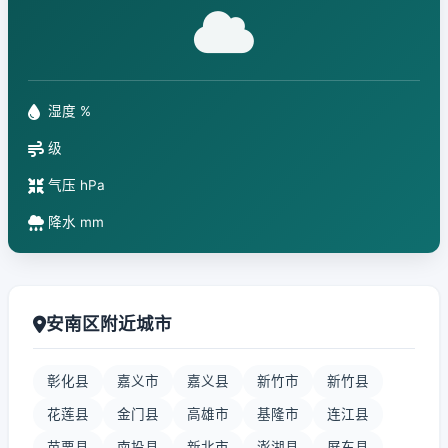
湿度 %
级
气压 hPa
降水 mm
安南区附近城市
彰化县
嘉义市
嘉义县
新竹市
新竹县
花莲县
金门县
高雄市
基隆市
连江县
苗栗县
南投县
新北市
澎湖县
屏东县