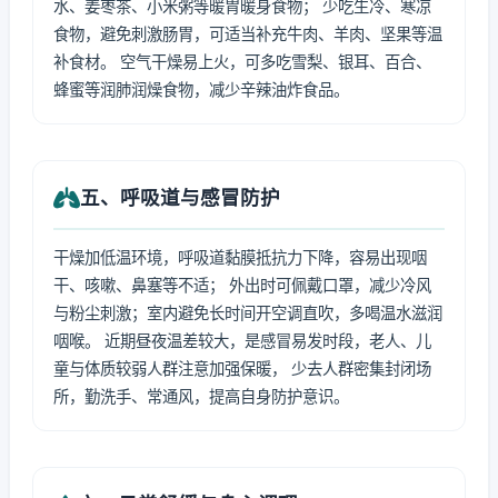
水、姜枣茶、小米粥等暖胃暖身食物； 少吃生冷、寒凉
食物，避免刺激肠胃，可适当补充牛肉、羊肉、坚果等温
补食材。 空气干燥易上火，可多吃雪梨、银耳、百合、
蜂蜜等润肺润燥食物，减少辛辣油炸食品。
五、呼吸道与感冒防护
干燥加低温环境，呼吸道黏膜抵抗力下降，容易出现咽
干、咳嗽、鼻塞等不适； 外出时可佩戴口罩，减少冷风
与粉尘刺激；室内避免长时间开空调直吹，多喝温水滋润
咽喉。 近期昼夜温差较大，是感冒易发时段，老人、儿
童与体质较弱人群注意加强保暖， 少去人群密集封闭场
所，勤洗手、常通风，提高自身防护意识。