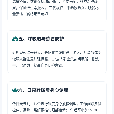
温度舒适，饮食保持均衡即可，荤素搭配，多吃新鲜蔬
果，保证维生素摄入； 三餐规律，不暴饮暴食，晚餐尽
量清淡，减轻肠胃负担。
五、呼吸道与感冒防护
近期昼夜温差较大，是感冒易发时段，老人、儿童与体质
较弱人群注意加强保暖， 少去人群密集封闭场所，勤洗
手、常通风，提高自身防护意识。
六、日常舒缓与身心调理
今日天气阴，适合进行轻度身心放松调理。工作间隙多做
拉伸、远眺，缓解颈椎与眼部疲劳； 午后可小憩15-30