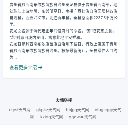
贵州省黔西南布依族苗族自治州安龙县位于贵州省西南部，地
处珠江上游地段，东邻册亨县，南接广西壮族自治区隆林各族
自治县，西靠兴义市，北连贞丰县。全县总面积2237.6平方公
里。
安龙之名源于清代雍正年间设府时的命名，“安”取安定之意，
“龙”则源自境内龙山，寓意此地平安祥和。
安龙县是黔西南布依族苗族自治州下辖县，行政上隶属于贵州
省黔西南布依族苗族自治州。根据最新统计，全县常住人口约
为...
查看更多介绍
友情链接
rkysf天气网
gkpkz天气网
bbjgq天气网
nfugcqgy天气
网
ikxktq天气网
qqqwuu天气网