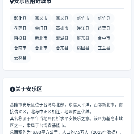
安乐区附近城市
彰化县
嘉义市
嘉义县
新竹市
新竹县
花莲县
金门县
高雄市
连江县
苗栗县
南投县
新北市
澎湖县
屏东县
台中市
台南市
台北市
台东县
桃园县
宜兰县
云林县
关于安乐区
基隆市安乐区位于台湾岛北部，东临太平洋，西邻新北市，南
接信义区，北与中正区相连，地理位置优越。
其名称源于早年当地居民祈求平安快乐之意。该区为基隆市辖
区之一，隶属于台湾省基隆市。
总面积约为16.83平方公里，人口约7.5万人（2023年数据），