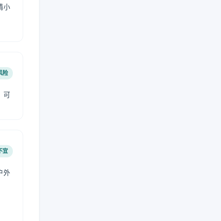
请小
风险
，可
不宜
户外