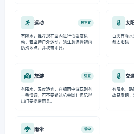
运动
太
较不宜
有降水，推荐您在室内进行低强度运
白天有降水
动；若坚持户外运动，须注意选择避雨
戴太阳镜
防滑地点，并携带雨具。
旅游
交
适宜
有降水，温度适宜，在细雨中游玩别有
有降水，路
一番情调，可不要错过机会呦！但记得
故易发期，
出门要携带雨具。
雨伞
带伞