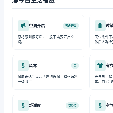
今日生活指数
空调开启
过
较少开启
您将感到很舒适，一般不需要开启空
天气条件不
调。
体质人群应
风寒
穿
无
温度未达到风寒所需的低温，稍作防寒
天气热，建
准备即可。
套、T恤等
舒适度
空
较舒适