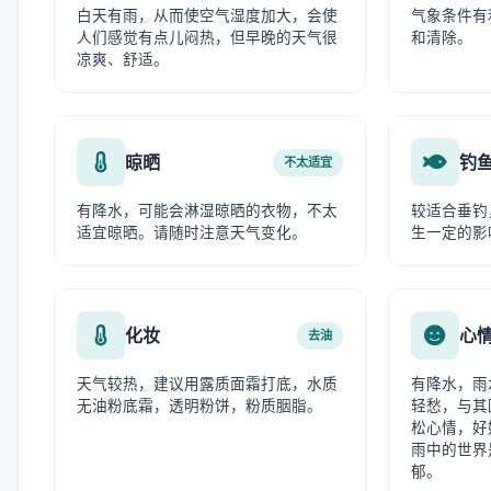
白天有雨，从而使空气湿度加大，会使
气象条件有
人们感觉有点儿闷热，但早晚的天气很
和清除。
凉爽、舒适。
晾晒
钓
不太适宜
有降水，可能会淋湿晾晒的衣物，不太
较适合垂钓
适宜晾晒。请随时注意天气变化。
生一定的影
化妆
心
去油
天气较热，建议用露质面霜打底，水质
有降水，雨
无油粉底霜，透明粉饼，粉质胭脂。
轻愁，与其
松心情，好
雨中的世界
郁。