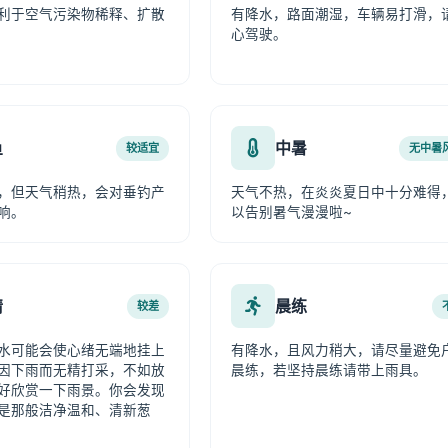
利于空气污染物稀释、扩散
有降水，路面潮湿，车辆易打滑，
心驾驶。
鱼
中暑
较适宜
无中暑
，但天气稍热，会对垂钓产
天气不热，在炎炎夏日中十分难得
响。
以告别暑气漫漫啦~
情
晨练
较差
水可能会使心绪无端地挂上
有降水，且风力稍大，请尽量避免
因下雨而无精打采，不如放
晨练，若坚持晨练请带上雨具。
好欣赏一下雨景。你会发现
是那般洁净温和、清新葱