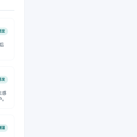
适宜
后
易发
生感
护。
潮湿