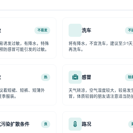
敏
洗车
不易发
不
易诱发过敏，有降水，特殊
将有降水，不宜洗车，建议至少1天
预防感冒可能引发的过敏。
再洗车。
衣
感冒
热
较
议着短裙、短裤、短薄外
天气转凉，空气湿度较大，较易发
夏季服装。
冒，体质较弱的朋友请注意适当防
气污染扩散条件
路况
良