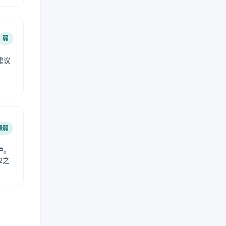
弱
建议
。
最弱
护。
2之