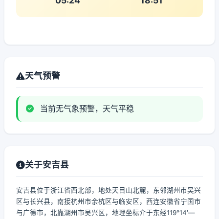
05:24
18:51
天气预警
当前无气象预警，天气平稳
关于安吉县
安吉县位于浙江省西北部，地处天目山北麓，东邻湖州市吴兴
区与长兴县，南接杭州市余杭区与临安区，西连安徽省宁国市
与广德市，北靠湖州市吴兴区，地理坐标介于东经119°14′—