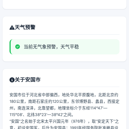
天气预警
当前无气象预警，天气平稳
关于安国市
安国市位于河北省中部偏西，地处华北平原腹地，北距北京约
180公里，南距石家庄约120公里，东邻博野县、蠡县，西接定
州，南连深泽，北靠望都，地理坐标介于东经114°47′—
115°08′、北纬38°23′—38°42′之间。
“安国”之名始于北宋太平兴国元年（976年），取“安定天下”之
意，初设安国军，后升为安国县；1991年经国务院批准撤县设