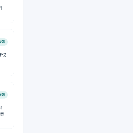
稍
极强
建议
肤
很强
以
免暴