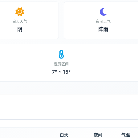
白天天气
夜间天气
阴
阵雨
温度区间
7° ~ 15°
白天
夜间
气温