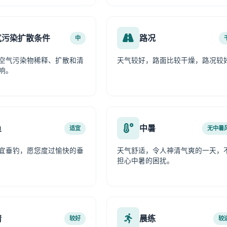
气污染扩散条件
路况
中
空气污染物稀释、扩散和清
天气较好，路面比较干燥，路况较
响。
鱼
中暑
适宜
无中暑
宜垂钓，愿您度过愉快的垂
天气舒适，令人神清气爽的一天，
担心中暑的困扰。
情
晨练
较好
较