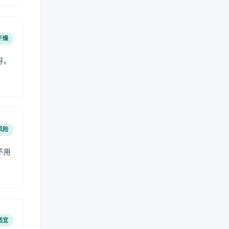
干燥
好。
风险
不用
适宜