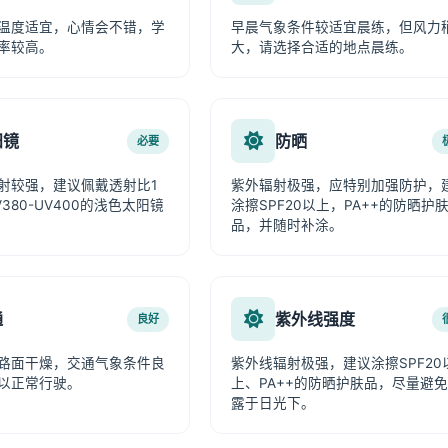
温度适宜，心情会不错，学
早晨气象条件较适宜晨练，但风力
率较高。
大，请选择合适的地点晨练。
阳镜
防晒
必要
射较强，建议佩戴透射比1
紫外辐射极强，应特别加强防护，
380-UV400的浅色太阳镜
涂擦SPF20以上，PA++的防晒护
品，并随时补涂。
通
紫外线强度
良好
路面干燥，交通气象条件良
紫外线辐射极强，建议涂擦SPF20
以正常行驶。
上、PA++的防晒护肤品，尽量避
露于日光下。