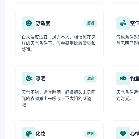
舒适度
空
舒适
白天温度适宜，风力不大，相信您在这
气象条件对
样的天气条件下，应会感到比较清爽和
除无明显影
舒适。
晾晒
钓
适宜
天气不错，适宜晾晒。赶紧把久未见阳
天气条件适
光的衣物搬出来吸收一下太阳的味道
钓时光。
吧！
化妆
心
防晒