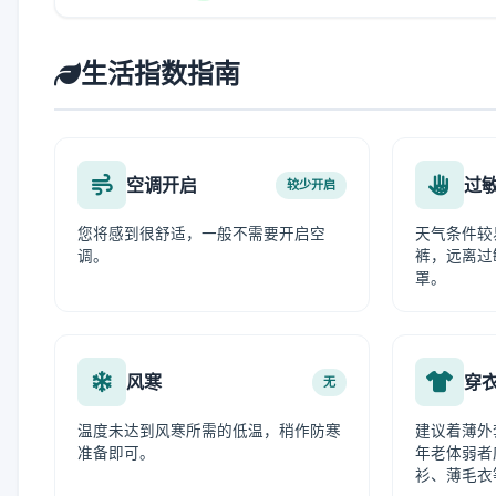
生活指数指南
空调开启
过
较少开启
您将感到很舒适，一般不需要开启空
天气条件较
调。
裤，远离过
罩。
风寒
穿
无
温度未达到风寒所需的低温，稍作防寒
建议着薄外
准备即可。
年老体弱者
衫、薄毛衣