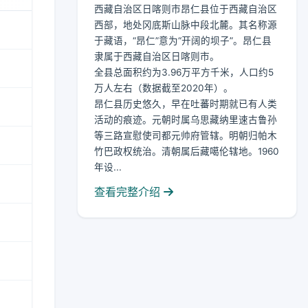
西藏自治区日喀则市昂仁县位于西藏自治区
西部，地处冈底斯山脉中段北麓。其名称源
于藏语，“昂仁”意为“开阔的坝子”。昂仁县
隶属于西藏自治区日喀则市。
全县总面积约为3.96万平方千米，人口约5
万人左右（数据截至2020年）。
昂仁县历史悠久，早在吐蕃时期就已有人类
活动的痕迹。元朝时属乌思藏纳里速古鲁孙
等三路宣慰使司都元帅府管辖。明朝归帕木
竹巴政权统治。清朝属后藏噶伦辖地。1960
年设...
查看完整介绍