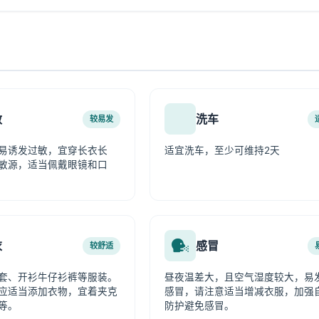
敏
洗车
较易发
易诱发过敏，宜穿长衣长
适宜洗车，至少可维持2天
敏源，适当佩戴眼镜和口
衣
感冒
较舒适
套、开衫牛仔衫裤等服装。
昼夜温差大，且空气湿度较大，易
应适当添加衣物，宜着夹克
感冒，请注意适当增减衣服，加强
等。
防护避免感冒。