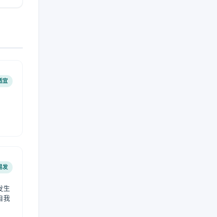
适宜
易发
发生
自我