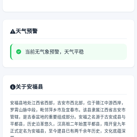
天气预警
当前无气象预警，天气平稳
关于安福县
安福县地处江西省西部，吉安市西北部，位于赣江中游西岸，
罗霄山脉中段，毗邻萍乡市及宜春市。该县隶属江西省吉安市
管辖，是吉泰盆地的重要组成部分。安福之名源于古安成县与
平都县，历史沿革悠久，汉高祖二年始置平都县，隋开皇九年
正式定名为安福县，至今建县已有两千余年历史，文化底蕴深