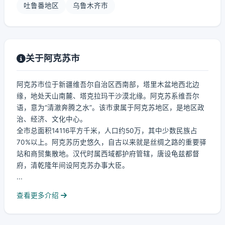
吐鲁番地区
乌鲁木齐市
关于阿克苏市
阿克苏市位于新疆维吾尔自治区西南部，塔里木盆地西北边
缘，地处天山南麓、塔克拉玛干沙漠北缘。阿克苏系维吾尔
语，意为“清澈奔腾之水”。该市隶属于阿克苏地区，是地区政
治、经济、文化中心。
全市总面积14116平方千米，人口约50万，其中少数民族占
70%以上。阿克苏历史悠久，自古以来就是丝绸之路的重要驿
站和商贸集散地。汉代时属西域都护府管辖，唐设龟兹都督
府，清乾隆年间设阿克苏办事大臣。
...
查看更多介绍