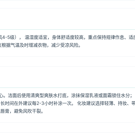
风4-5级）， 温湿度适宜，身体舒适度较高，重点保持规律作息、适
议根据气温及时增减衣物，减少受凉风险。
心。洁面后使用清爽型爽肤水打底，涂抹保湿乳液或面霜锁住水分；
长时间在外建议每2-3小时补涂一次。 化妆建议选择轻薄、持妆、
润唇膏，避免风吹干裂。