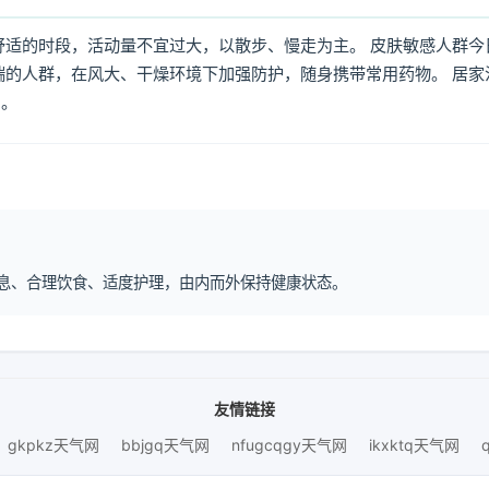
舒适的时段，活动量不宜过大，以散步、慢走为主。 皮肤敏感人群今
喘的人群，在风大、干燥环境下加强防护，随身携带常用药物。 居家
倒。
律作息、合理饮食、适度护理，由内而外保持健康状态。
友情链接
gkpkz天气网
bbjgq天气网
nfugcqgy天气网
ikxktq天气网