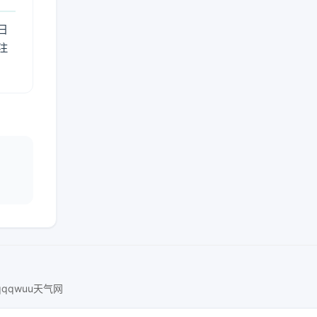
日
注
qqqwuu天气网