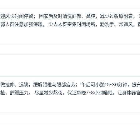
迎风长时间停留； 回家后及时清洗面部、鼻腔，减少过敏原附着。 
弱人群注意加强保暖， 少去人群密集封闭场所，勤洗手、常通风，
拉伸、远眺，缓解颈椎与眼部疲劳； 午后可小憩15-30分钟，提
植，舒缓压力。 尽量减少熬夜，保证每晚7-8小时睡眠，让身体器