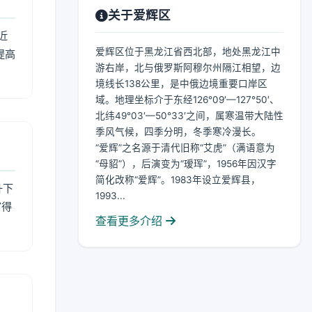
关于爱辉区
近
爱辉区位于黑龙江省西北部，地处黑龙江中
提高
游右岸，北与俄罗斯阿穆尔州隔江相望，边
境线长138公里，是中俄边境重要口岸区
域。地理坐标介于东经126°09′—127°50′、
北纬49°03′—50°33′之间，属寒温带大陆性
季风气候，四季分明，冬季寒冷漫长。
“爱辉”之名源于清代旧称“艾虎”（满语意为
“母貂”），后演变为“瑷珲”，1956年因汉字
简化改称“爱辉”。1983年设立爱辉县，
升下
1993...
官得
查看更多介绍