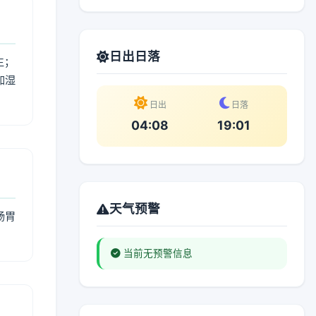
日出日落
生；
加湿
。
日出
日落
04:08
19:01
天气预警
肠胃
当前无预警信息