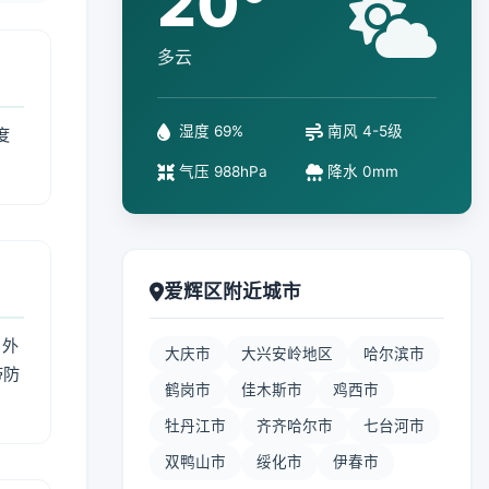
20°
多云
湿度 69%
南风 4-5级
度
气压 988hPa
降水 0mm
爱辉区附近城市
 外
大庆市
大兴安岭地区
哈尔滨市
带防
鹤岗市
佳木斯市
鸡西市
牡丹江市
齐齐哈尔市
七台河市
双鸭山市
绥化市
伊春市