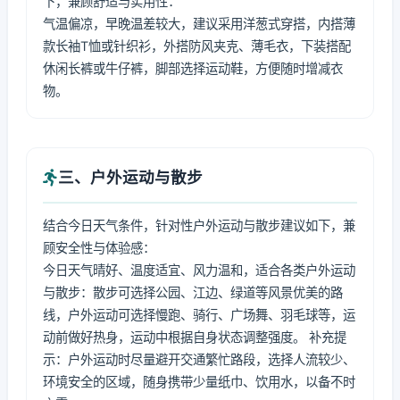
下，兼顾舒适与实用性：
气温偏凉，早晚温差较大，建议采用洋葱式穿搭，内搭薄
款长袖T恤或针织衫，外搭防风夹克、薄毛衣，下装搭配
休闲长裤或牛仔裤，脚部选择运动鞋，方便随时增减衣
物。
三、户外运动与散步
结合今日天气条件，针对性户外运动与散步建议如下，兼
顾安全性与体验感：
今日天气晴好、温度适宜、风力温和，适合各类户外运动
与散步：散步可选择公园、江边、绿道等风景优美的路
线，户外运动可选择慢跑、骑行、广场舞、羽毛球等，运
动前做好热身，运动中根据自身状态调整强度。 补充提
示：户外运动时尽量避开交通繁忙路段，选择人流较少、
环境安全的区域，随身携带少量纸巾、饮用水，以备不时