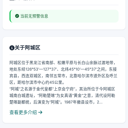
当前无预警信息
关于阿城区
阿城区位于黑龙江省南部、松嫩平原与长白山余脉过渡地带，
地处东经126°53′—127°37′、北纬45°10′—45°37′之间，东接
宾县，西连双城区，南邻五常市，北靠哈尔滨市道外区及呼兰
区，距哈尔滨市中心约45公里。
“阿城”之名源于金代皇都“上京会宁府”，其治所位于今阿城区
城南白城遗址，“阿勒楚喀”为女真语“黄金”之意，清代设阿勒
楚喀副都统，后演变为“阿城”。1987年撤县设市，2...
查看更多介绍