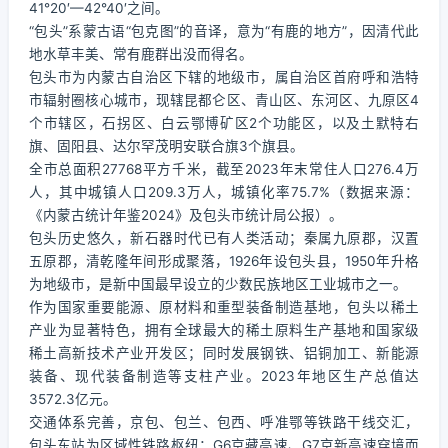
41°20′—42°40′之间。
“包头”系蒙古语“包克图”的音译，意为“有鹿的地方”，因清代此
地水草丰美、常有鹿群出没而得名。
包头市为内蒙古自治区下辖的地级市，属自治区首府呼和浩特
市辐射圈核心城市，现辖昆都仑区、青山区、东河区、九原区4
个市辖区，石拐区、白云鄂博矿区2个功能区，以及土默特右
旗、固阳县、达尔罕茂明安联合旗3个旗县。
全市总面积27768平方千米，截至2023年末常住人口276.4万
人，其中城镇人口209.3万人，城镇化率75.7%（数据来源：
《内蒙古统计年鉴2024》及包头市统计局公报）。
包头历史悠久，新石器时代已有人类活动；秦属九原郡，汉置
五原郡，清乾隆年间形成聚落，1926年设包头县，1950年升格
为地级市，是新中国最早设立的少数民族地区工业城市之一。
作为国家重要能源、原材料和重型装备制造基地，包头以稀土
产业为显著特色，拥有全球最大的稀土原料生产基地和国家级
稀土高新技术产业开发区；同时发展钢铁、铝铜加工、新能源
装备、现代装备制造等支柱产业。2023年地区生产总值达
3572.3亿元。
交通体系完善，京包、包兰、包西、呼准鄂等铁路干线交汇，
包头东站为区域性铁路枢纽；G6京藏高速、G7京新高速穿境而