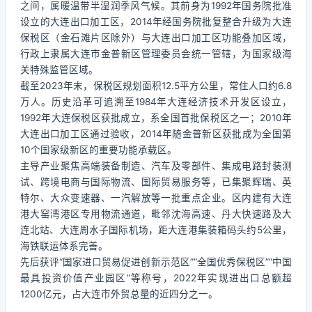
之间，属暖温带半湿润季风气候。其前身为1992年国务院批准
设立的大连出口加工区，2014年经国务院批复整合升级为大连
保税区（金石滩片区除外）与大连出口加工区功能叠加区域，
行政上隶属大连市金普新区管理委员会统一管辖，为国家级海
关特殊监管区域。
截至2023年末，保税区规划面积12.5平方公里，常住人口约6.8
万人。历史沿革可追溯至1984年大连经济技术开发区设立，
1992年大连保税区获批成立，系全国首批保税区之一；2010年
大连出口加工区通过验收，2014年随金普新区获批成为全国第
10个国家级新区的重要功能承载区。
主导产业聚焦高端装备制造、汽车及零部件、集成电路封装测
试、跨境电商与国际物流、国际贸易服务等，已集聚辉瑞、英
特尔、大众变速器、一汽解放等一批重点企业。区内建有大连
港大窑湾港区专用物流通道，毗邻沈海高速、丹大快速路及大
连北站、大连周水子国际机场，距大连港集装箱码头约5公里，
海铁联运体系完善。
先后获评“国家进口贸易促进创新示范区”“全国优秀保税区”“中国
最具投资价值产业园区”等称号，2022年实现进出口总额超
1200亿元，占大连市外贸总量的近四分之一。