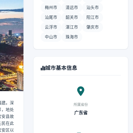
梅州市
清远市
汕头市
汕尾市
韶关市
阳江市
云浮市
湛江市
肇庆市
中山市
珠海市
城市基本信息
福建。深
所属省份
部，地处
广东省
宝安县故
先民在此
宝安区以