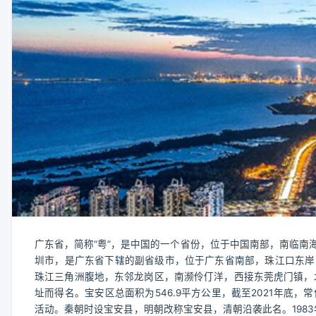
广东省，简称“粤”，是中国的一个省份，位于中国南部，南临南
圳市，是广东省下辖的副省级市，位于广东省南部，珠江口东岸
珠江三角洲腹地，东邻龙岗区，南濒伶仃洋，西接东莞虎门镇，
址而得名。宝安区总面积为546.9平方公里，截至2021年底
活动。秦朝时设宝安县，明朝改称宝安县，清朝沿袭此名。1983