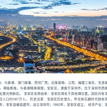
海，与香港、澳门接壤，西邻广西，北接湖南、江西、福建三省区，东连
，濒临南海，与香港隔海相望。宝安区，隶属于深圳市，位于深圳市西
北靠光明新区。 宝安区名称由来：宝安区得名于其地理位置，因区内有
，常住人口约387万人。 历史沿革：宝安区历史悠久，早在新石器时代就有
年，宝安县撤县建市，设立深圳市；1992年，宝安区成立。 经济产业：