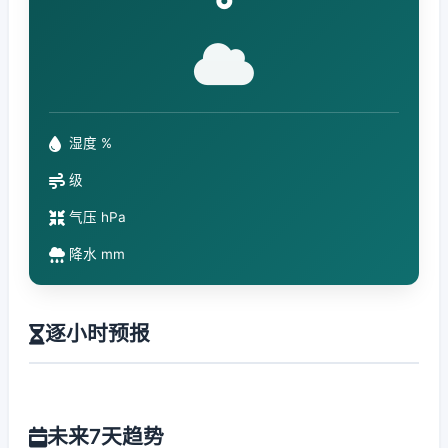
°
湿度 %
级
气压 hPa
降水 mm
逐小时预报
未来7天趋势