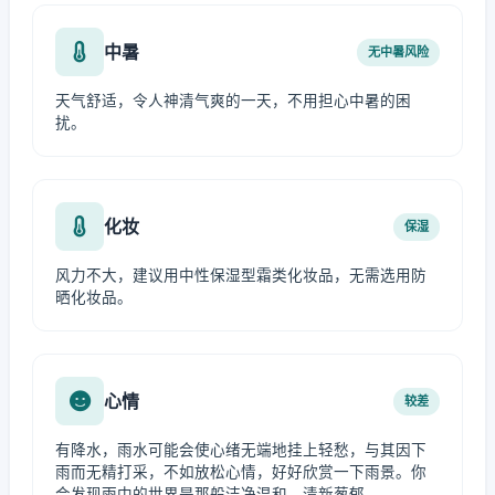
中暑
无中暑风险
天气舒适，令人神清气爽的一天，不用担心中暑的困
扰。
化妆
保湿
风力不大，建议用中性保湿型霜类化妆品，无需选用防
晒化妆品。
心情
较差
有降水，雨水可能会使心绪无端地挂上轻愁，与其因下
雨而无精打采，不如放松心情，好好欣赏一下雨景。你
会发现雨中的世界是那般洁净温和、清新葱郁。