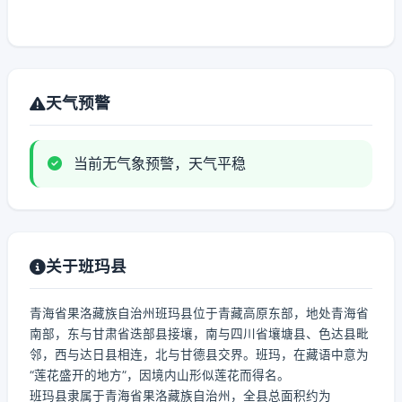
天气预警
当前无气象预警，天气平稳
关于班玛县
青海省果洛藏族自治州班玛县位于青藏高原东部，地处青海省
南部，东与甘肃省迭部县接壤，南与四川省壤塘县、色达县毗
邻，西与达日县相连，北与甘德县交界。班玛，在藏语中意为
“莲花盛开的地方”，因境内山形似莲花而得名。
班玛县隶属于青海省果洛藏族自治州，全县总面积约为