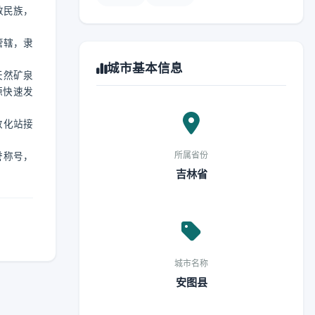
数民族，
管辖，隶
城市基本信息
天然矿泉
源快速发
敦化站接
所属省份
誉称号，
吉林省
城市名称
安图县