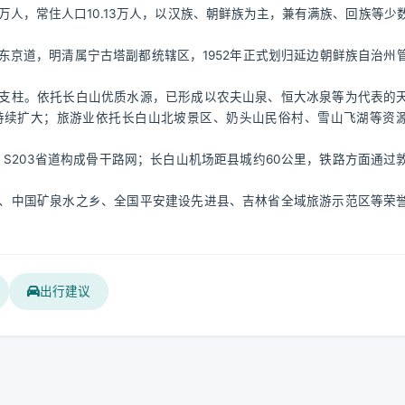
.87万人，常住人口10.13万人，以汉族、朝鲜族为主，兼有满族、回族等少
京道，明清属宁古塔副都统辖区，1952年正式划归延边朝鲜族自治州
支柱。依托长白山优质水源，已形成以农夫山泉、恒大冰泉等为代表的
持续扩大；旅游业依托长白山北坡景区、奶头山民俗村、雪山飞湖等资
、S203省道构成骨干路网；长白山机场距县城约60公里，铁路方面通过
、中国矿泉水之乡、全国平安建设先进县、吉林省全域旅游示范区等荣
出行建议