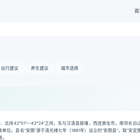
首
出行建议
养生建议
城市选择
1′、北纬42°01′—43°24′之间，东与汪清县接壤，西连敦化市，南邻长
位。县名“安图”源于清光绪七年（1881年）设立的“安图县”，取“安定
景。