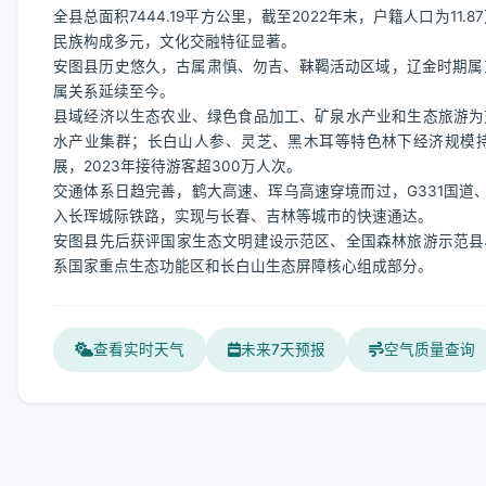
全县总面积7444.19平方公里，截至2022年末，户籍人口为11
民族构成多元，文化交融特征显著。
安图县历史悠久，古属肃慎、勿吉、靺鞨活动区域，辽金时期属东
属关系延续至今。
县域经济以生态农业、绿色食品加工、矿泉水产业和生态旅游为
水产业集群；长白山人参、灵芝、黑木耳等特色林下经济规模
展，2023年接待游客超300万人次。
交通体系日趋完善，鹤大高速、珲乌高速穿境而过，G331国道
入长珲城际铁路，实现与长春、吉林等城市的快速通达。
安图县先后获评国家生态文明建设示范区、全国森林旅游示范县
系国家重点生态功能区和长白山生态屏障核心组成部分。
查看实时天气
未来7天预报
空气质量查询