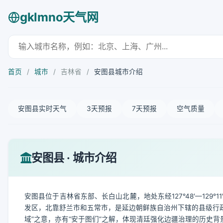
gklmno天气网
首页
/
城市
/
吉林省
/
安图县城市介绍
安图县实时天气
3天预报
7天预报
空气质量
安图县 · 城市介绍
安图县位于吉林省东部、长白山北麓，地处东经127°48′—129°1
发区，北靠舒兰市和五常市，是延边朝鲜族自治州下辖的县级行政单
域”之意，亦有“安于图们”之解，体现清廷强化边疆治理的历史背