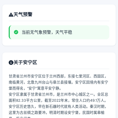
天气预警
当前无气象预警，天气平稳
关于安宁区
甘肃省兰州市安宁区位于兰州西部，东接七里河区、西固区，
南临黄河，北靠九州台山与皋兰县接壤。安宁区因境内有安宁
堡而得名，“安宁”寓意平安宁静。
安宁区隶属于甘肃省兰州市，是兰州市中心城区之一。全区总
面积82.33平方公里，截至2022年末，常住人口约49.1万人。
安宁区历史悠久，早在新石器时代就有人类活动。秦汉时期，
这里为古丝绸之路要冲。明清时期设安宁堡，民国时属皋榆