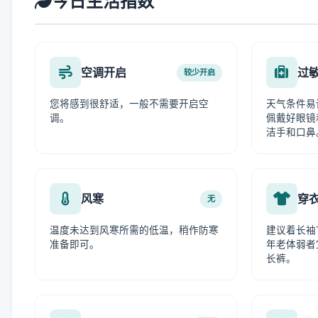
今日生活指数
空调开启
过
较少开启
您将感到很舒适，一般不需要开启空
天气条件易
调。
佩戴好眼镜
洁手和口鼻
风寒
穿
无
温度未达到风寒所需的低温，稍作防寒
建议着长袖
准备即可。
年老体弱者
长裤。