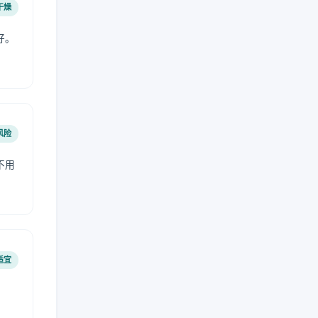
干燥
好。
风险
不用
适宜