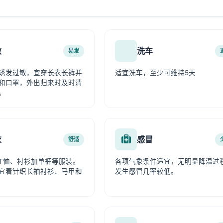
敏
洗车
易发
诱发过敏，宜穿长衣长裤并
适宜洗车，至少可维持5天
和口罩，外出归来时及时清
。
衣
感冒
舒适
T恤、衬衫加单裤等服装。
各项气象条件适宜，无明显降温过
宜着针织长袖衬衫、马甲和
发生感冒几率较低。