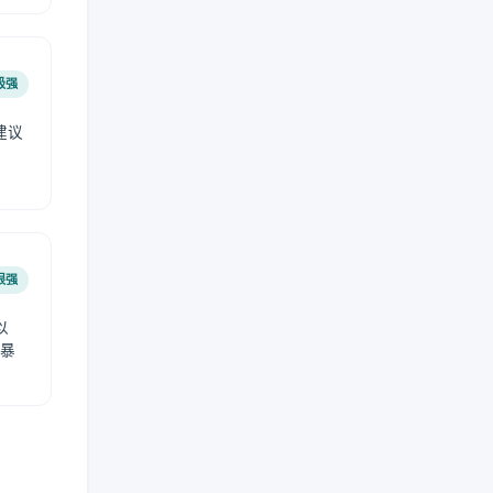
极强
建议
肤
很强
以
免暴