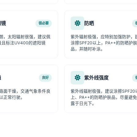
阳镜
防晒
很必要
朗，太阳辐射很强，建议佩
紫外辐射极强，应特别加强防护，
级且标注UV400的遮阳镜
涂擦SPF20以上，PA++的防晒护
品，并随时补涂。
通
紫外线强度
良好
路面干燥，交通气象条件良
紫外线辐射极强，建议涂擦SPF20
以正常行驶。
上、PA++的防晒护肤品，尽量避
露于日光下。