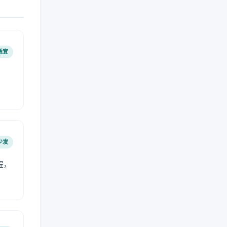
适宜
少发
程，