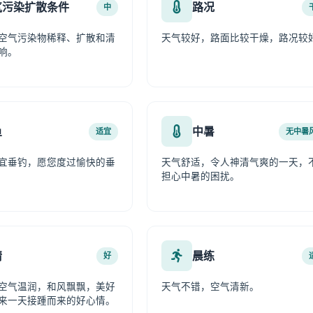
气污染扩散条件
路况
中
空气污染物稀释、扩散和清
天气较好，路面比较干燥，路况较
响。
鱼
中暑
适宜
无中暑
宜垂钓，愿您度过愉快的垂
天气舒适，令人神清气爽的一天，
担心中暑的困扰。
情
晨练
好
空气温润，和风飘飘，美好
天气不错，空气清新。
来一天接踵而来的好心情。